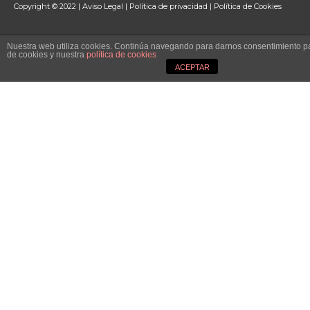
Copyright © 2022 |
Aviso Legal
|
Política de privacidad
|
Política de Cookies
Nuestra web utiliza cookies. Continúa navegando para darnos consentimiento pa
de cookies y nuestra
política de cookies
ACEPTAR